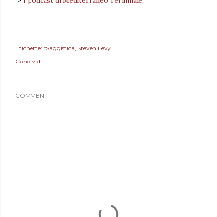
>
I podcast di Mediterraneo Terminale
Etichette:
*Saggistica
Steven Levy
Condividi
COMMENTI