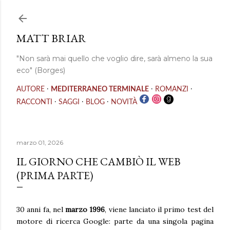
Passa ai contenuti principali
MATT BRIAR
"Non sarà mai quello che voglio dire, sarà almeno la sua
eco" (Borges)
·
·
·
AUTORE
MEDITERRANEO TERMINALE
ROMANZI
·
·
·
RACCONTI
SAGGI
BLOG
NOVITÀ
marzo 01, 2026
IL GIORNO CHE CAMBIÒ IL WEB
(PRIMA PARTE)
30 anni fa, nel
marzo 1996
, viene lanciato il primo test del
motore di ricerca Google: parte da una singola pagina