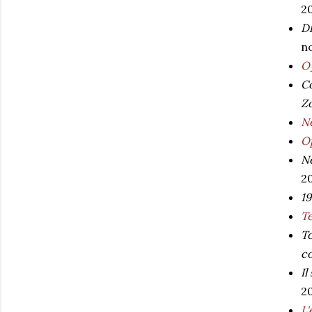
20
Di
n
O₂
Co
Zo
Ne
O
Ne
2
1
Te
To
co
Il
2
L'