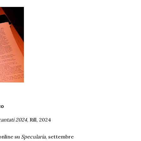
co
antati 2024
, Rill, 2024
online su
Specularia
, settembre