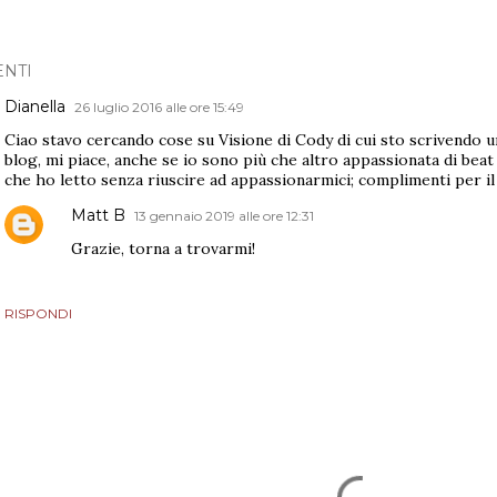
NTI
Dianella
26 luglio 2016 alle ore 15:49
Ciao stavo cercando cose su Visione di Cody di cui sto scrivendo u
blog, mi piace, anche se io sono più che altro appassionata di bea
che ho letto senza riuscire ad appassionarmici; complimenti per il
Matt B
13 gennaio 2019 alle ore 12:31
Grazie, torna a trovarmi!
RISPONDI