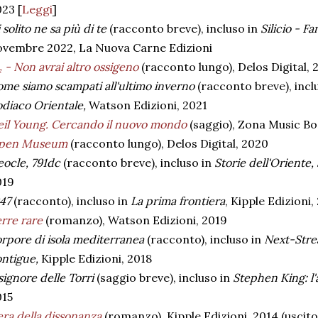
23 [
Leggi
]
 solito ne sa più di te
(racconto breve), incluso in
Silicio - F
ovembre 2022, La Nuova Carne Edizioni
 - Non avrai altro ossigeno
(racconto lungo),
Delos Digital, 
me siamo scampati all'ultimo inverno
(racconto breve), incl
diaco Orientale,
Watson Edizioni, 2021
il Young. Cercando il nuovo mondo
(saggio), Zona Music Bo
pen Museum
(racconto lungo), Delos Digital, 2020
ocle, 791dc
(racconto breve), incluso in
Storie dell'Oriente,
019
947
(racconto), incluso in
La prima frontiera
, Kipple Edizioni,
rre rare
(romanzo), Watson Edizioni, 2019
rpore di isola mediterranea
(racconto), incluso in
Next-Strea
ntigue,
Kipple Edizioni, 2018
 signore delle Torri
(saggio breve), incluso in
Stephen King: l'
015
era della dissonanza
(romanzo), Kipple Edizioni, 2014 (uscit