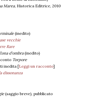
sa Marea
, Historica Editrice, 2010
erminale
(inedito)
case vecchie
rre Rare
Zona d'ombra
(inedito)
acconto
Torpore
i inedita [
Leggi un racconto
]
la dissonanza
gie
(saggio breve), pubblicato