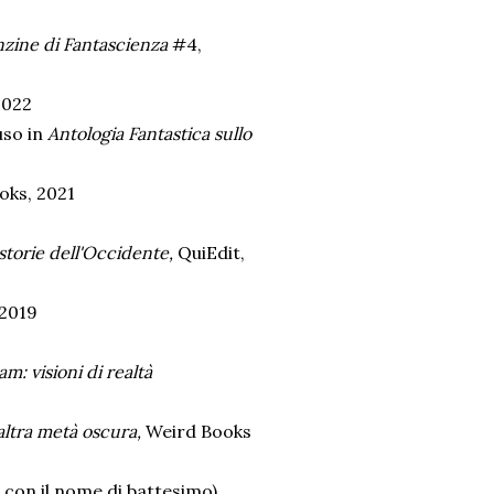
anzine di Fantascienza
#4,
2022
uso in
Antologia Fantastica sullo
oks, 2021
 storie dell'Occidente,
QuiEdit,
 2019
m: visioni di realtà
altra metà oscura,
Weird Books
o con il nome di battesimo)