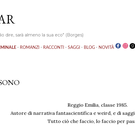
Passa ai contenuti principali
AR
io dire, sarà almeno la sua eco" (Borges)
·
·
·
·
·
RMINALE
ROMANZI
RACCONTI
SAGGI
BLOG
NOVITÀ
 SONO
Reggio Emilia, classe 1985.
Autore di narrativa fantascientifica e weird, e di saggi
Tutto ciò che faccio, lo faccio per pas