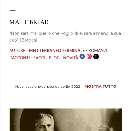
Passa ai contenuti principali
MATT BRIAR
"Non sarà mai quello che voglio dire, sarà almeno la sua
eco" (Borges)
·
·
·
AUTORE
MEDITERRANEO TERMINALE
ROMANZI
·
·
·
RACCONTI
SAGGI
BLOG
NOVITÀ
Visualizzazione dei post da aprile, 2022
MOSTRA TUTTO
P
o
s
t