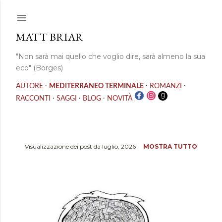
Passa ai contenuti principali
MATT BRIAR
"Non sarà mai quello che voglio dire, sarà almeno la sua
eco" (Borges)
·
·
·
AUTORE
MEDITERRANEO TERMINALE
ROMANZI
·
·
·
RACCONTI
SAGGI
BLOG
NOVITÀ
Visualizzazione dei post da luglio, 2026
MOSTRA TUTTO
P
o
s
t