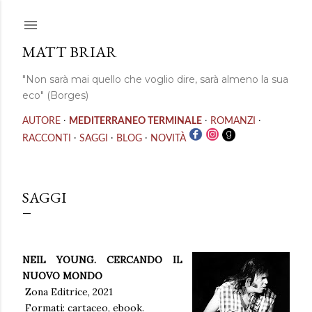
Passa ai contenuti principali
MATT BRIAR
"Non sarà mai quello che voglio dire, sarà almeno la sua
eco" (Borges)
·
·
·
AUTORE
MEDITERRANEO TERMINALE
ROMANZI
·
·
·
RACCONTI
SAGGI
BLOG
NOVITÀ
SAGGI
NEIL YOUNG. CERCANDO IL
NUOVO MONDO
Zona Editrice, 2021
Formati: cartaceo, ebook.