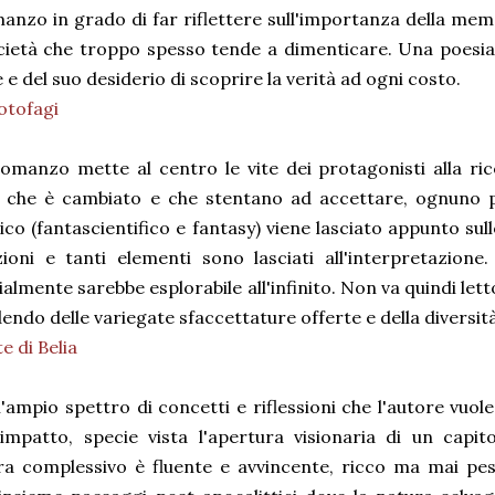
anzo in grado di far riflettere sull'importanza della m
ietà che troppo spesso tende a dimenticare. Una poesia s
e del suo desiderio di scoprire la verità ad ogni costo.
otofagi
l romanzo mette al centro le vite dei protagonisti alla ri
che è cambiato e che stentano ad accettare, ognuno per
ico (fantascientifico e fantasy) viene lasciato appunto su
zioni e tanti elementi sono lasciati all'interpretazione
almente sarebbe esplorabile all'infinito. Non va quindi l
ndo delle variegate sfaccettature offerte e della diversità d
e di Belia
e l'ampio spettro di concetti e riflessioni che l'autore vu
mpatto, specie vista l'apertura visionaria di un capitolo
ura complessivo è fluente e avvincente, ricco ma mai pe