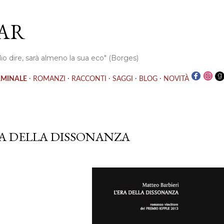
Passa ai contenuti principali
AR
io dire, sarà almeno la sua eco" (Borges)
·
·
·
·
·
RMINALE
ROMANZI
RACCONTI
SAGGI
BLOG
NOVITÀ
RA DELLA DISSONANZA