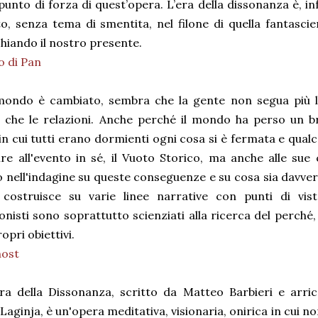
 punto di forza di quest’opera. L’era della dissonanza è, 
to, senza tema di smentita, nel filone di quella fantasci
hiando il nostro presente.
to di Pan
Il mondo è cambiato, sembra che la gente non segua più l
à che le relazioni. Anche perché il mondo ha perso un br
in cui tutti erano dormienti ogni cosa si è fermata e qua
lire all'evento in sé, il Vuoto Storico, ma anche alle s
 nell'indagine su queste conseguenze e su cosa sia davve
 costruisce su varie linee narrative con punti di vis
nisti sono soprattutto scienziati alla ricerca del perché
opri obiettivi.
host
'Era della Dissonanza, scritto da Matteo Barbieri e arric
Laginja, è un'opera meditativa, visionaria, onirica in cui 