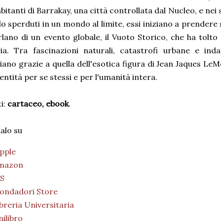
abitanti di Barrakay, una città controllata dal Nucleo, e nei 
 sperduti in un mondo al limite, essi iniziano a prendere 
lano di un evento globale, il Vuoto Storico, che ha tolto
a. Tra fascinazioni naturali, catastrofi urbane e indagi
iano grazie a quella dell'esotica figura di Jean Jaques LeM
dentità per se stessi e per l'umanità intera.
i:
cartaceo, ebook
.
alo su
pple
mazon
BS
ondadori Store
breria Universitaria
ilibro