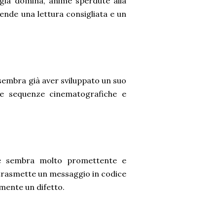
ggia domina, anime sperdute alla
rende una lettura consigliata e un
 sembra già aver sviluppato un suo
he sequenze cinematografiche e
re sembra molto promettente e
trasmette un messaggio in codice
amente un difetto.