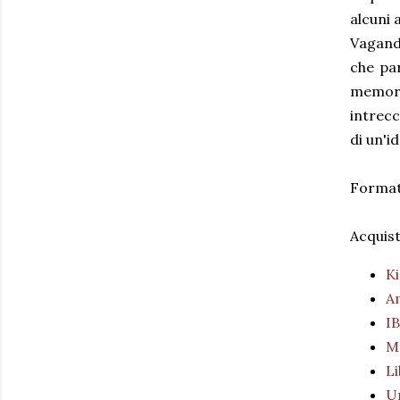
alcuni 
Vagando
che par
memori
intrecc
di un'i
Format
Acquist
Ki
A
I
M
Li
Un