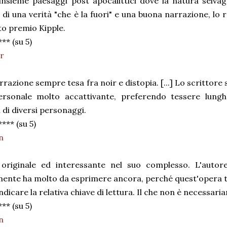
insieme paesaggi post apocalittici dove la natura selva
 di una verità "che è la fuori" e una buona narrazione, lo 
to premio Kipple.
** (su 5)
r
razione sempre tesa fra noir e distopia. [...] Lo scrittore
personale molto accattivante, preferendo tessere lung
 di diversi personaggi.
**** (su 5)
n
originale ed interessante nel suo complesso. L'auto
mente ha molto da esprimere ancora, perché quest'opera 
ndicare la relativa chiave di lettura. Il che non è necessari
** (su 5)
n