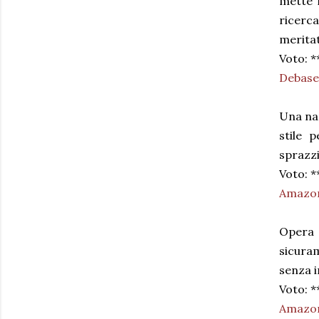
mette 
ricerca
merita
Voto: **
Debase
Una nar
stile 
sprazzi
Voto: *
Amazo
Opera 
sicura
senza i
Voto: **
Amazo