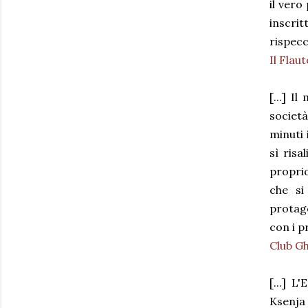
il vero
inscrit
rispecc
Il Flau
[...] 
societ
minuti 
sì risa
proprio
che si
protago
con i pr
Club G
[...] L
Ksenja 