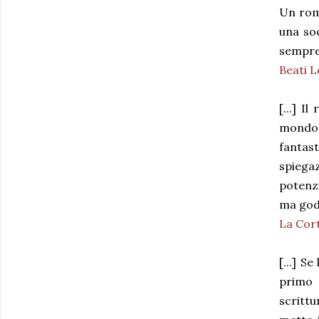
Un rom
una soc
sempre 
Beati L
[...] I
mondo 
fantast
spiega
potenzi
ma gode
La Cort
[...] S
primo i
scritt