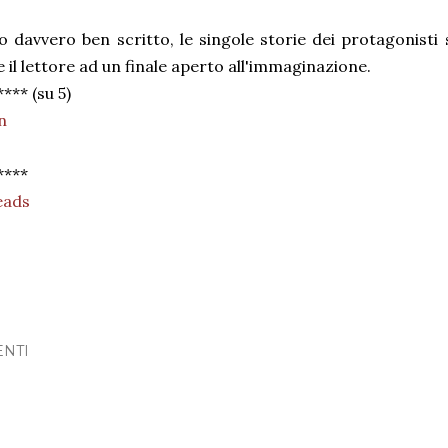
o davvero ben scritto, le singole storie dei protagonisti
 il lettore ad un finale aperto all'immaginazione.
**** (su 5)
n
****
eads
NTI