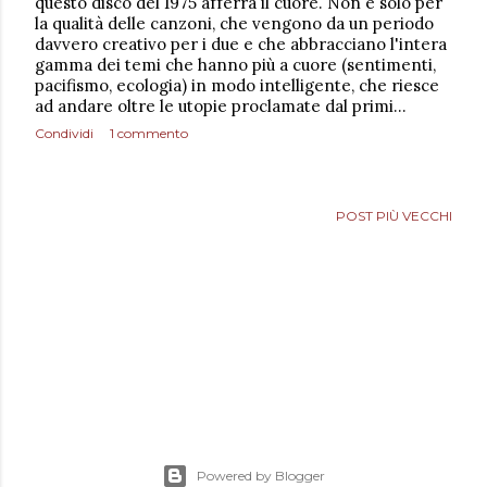
questo disco del 1975 afferra il cuore. Non è solo per
la qualità delle canzoni, che vengono da un periodo
davvero creativo per i due e che abbracciano l'intera
gamma dei temi che hanno più a cuore (sentimenti,
pacifismo, ecologia) in modo intelligente, che riesce
ad andare oltre le utopie proclamate dal primi…
Condividi
1 commento
POST PIÙ VECCHI
Powered by Blogger