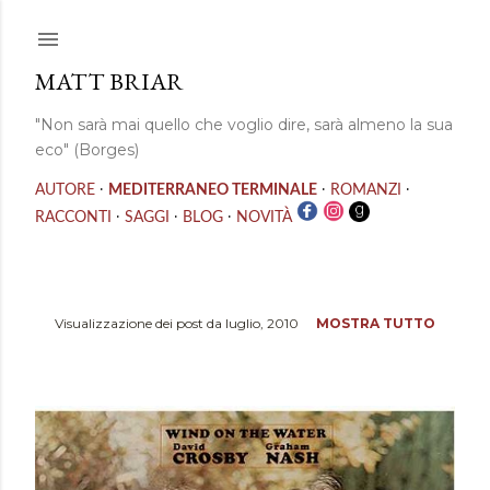
Passa ai contenuti principali
MATT BRIAR
"Non sarà mai quello che voglio dire, sarà almeno la sua
eco" (Borges)
·
·
·
AUTORE
MEDITERRANEO TERMINALE
ROMANZI
·
·
·
RACCONTI
SAGGI
BLOG
NOVITÀ
Visualizzazione dei post da luglio, 2010
MOSTRA TUTTO
P
o
s
t