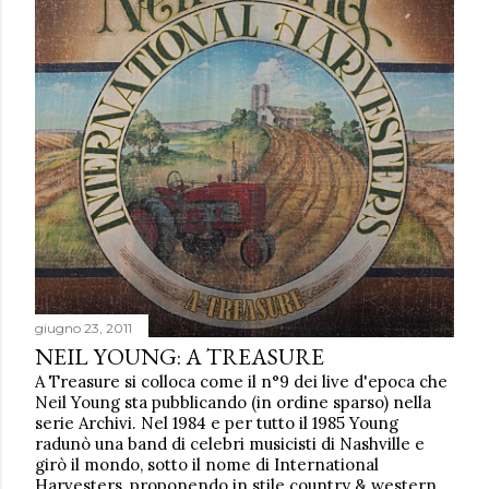
giugno 23, 2011
NEIL YOUNG: A TREASURE
A Treasure si colloca come il n°9 dei live d'epoca che
Neil Young sta pubblicando (in ordine sparso) nella
serie Archivi. Nel 1984 e per tutto il 1985 Young
radunò una band di celebri musicisti di Nashville e
girò il mondo, sotto il nome di International
Harvesters, proponendo in stile country & western