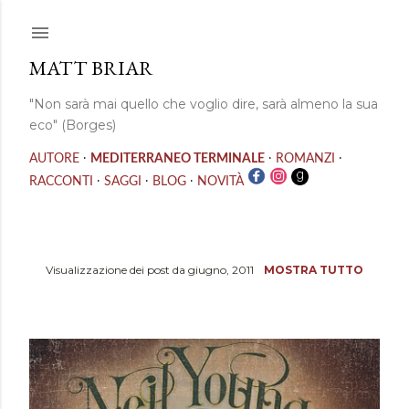
Passa ai contenuti principali
MATT BRIAR
"Non sarà mai quello che voglio dire, sarà almeno la sua
eco" (Borges)
·
·
·
AUTORE
MEDITERRANEO TERMINALE
ROMANZI
·
·
·
RACCONTI
SAGGI
BLOG
NOVITÀ
Visualizzazione dei post da giugno, 2011
MOSTRA TUTTO
P
o
s
t