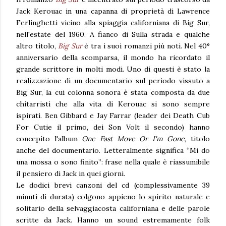
Jack Kerouac in una capanna di proprietà di Lawrence
Ferlinghetti vicino alla spiaggia californiana di Big Sur,
nell'estate del 1960. A fianco di Sulla strada e qualche
altro titolo,
Big Sur
è tra i suoi romanzi più noti. Nel 40°
anniversario della scomparsa, il mondo ha ricordato il
grande scrittore in molti modi. Uno di questi è stato la
realizzazione di un documentario sul periodo vissuto a
Big Sur, la cui colonna sonora è stata composta da due
chitarristi che alla vita di Kerouac si sono sempre
ispirati. Ben Gibbard e Jay Farrar (leader dei Death Cub
For Cutie il primo, dei Son Volt il secondo) hanno
concepito l'album
One Fast Move Or I'm Gone
, titolo
anche del documentario. Letteralmente significa “Mi do
una mossa o sono finito”: frase nella quale è riassumibile
il pensiero di Jack in quei giorni.
Le dodici brevi canzoni del cd (complessivamente 39
minuti di durata) colgono appieno lo spirito naturale e
solitario della selvaggiacosta californiana e delle parole
scritte da Jack. Hanno un sound estremamente folk