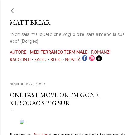
Passa ai contenuti principali
MATT BRIAR
"Non sarà mai quello che voglio dire, sarà almeno la sua
eco" (Borges)
·
·
·
AUTORE
MEDITERRANEO TERMINALE
ROMANZI
·
·
·
RACCONTI
SAGGI
BLOG
NOVITÀ
novembre 20, 2009
ONE FAST MOVE OR I'M GONE:
KEROUAC'S BIG SUR
Il romanzo
Big Sur
è incentrato sul periodo trascorso da