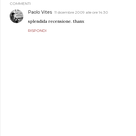
COMMENTI
Paolo Vites
11 dicembre 2009 alle ore 14:30
splendida recensione. thanx
RISPONDI
P