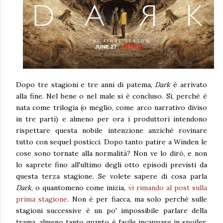
Dopo tre stagioni e tre anni di patema,
Dark
è arrivato
alla fine. Nel bene o nel male si è concluso. Sì, perché è
nata come trilogia (o meglio, come arco narrativo diviso
in tre parti) e almeno per ora i produttori intendono
rispettare questa nobile intenzione anziché rovinare
tutto con sequel posticci. Dopo tanto patire a Winden le
cose sono tornate alla normalità? Non ve lo dirò, e non
lo saprete fino all'ultimo degli otto episodi previsti da
questa terza stagione. Se volete sapere di cosa parla
Dark
, o quantomeno come inizia,
vi rimando al post sulla
prima stagione
. Non è per fiacca, ma solo perché sulle
stagioni successive è un po' impossibile parlare della
trama, almeno tanto quanto è facile incappare in spoiler.