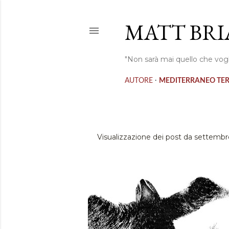
MATT BRI
"Non sarà mai quello che vogl
·
AUTORE
MEDITERRANEO TE
Visualizzazione dei post da settembr
P
o
s
t