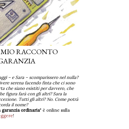
IL MIO RACCONTO
 GARANZIA
saggi – e Sara – scomparissero nel nulla?
vere serena facendo finta che ci sono
ta che siano esistiti per davvero, che
 figura farà con gli altri? Sara la
ccezione. Tutti gli altri? No. Come potrà
icorda il nome?
 garanzia ordinaria
" è online sulla
leggere
!