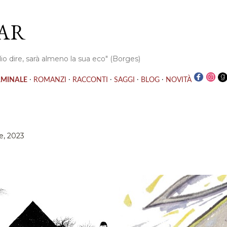
Passa ai contenuti principali
AR
io dire, sarà almeno la sua eco" (Borges)
·
·
·
·
·
RMINALE
ROMANZI
RACCONTI
SAGGI
BLOG
NOVITÀ
e, 2023