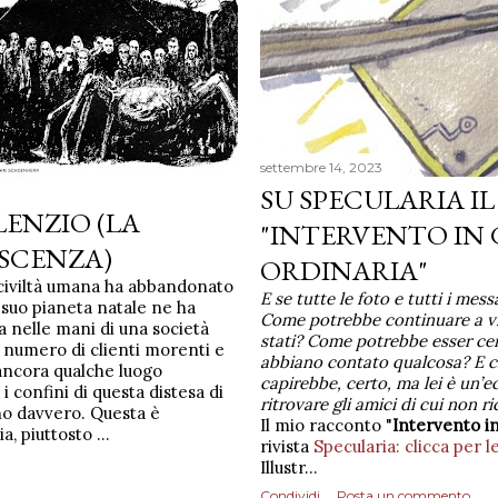
settembre 14, 2023
SU SPECULARIA 
ILENZIO (LA
"INTERVENTO IN
SCENZA)
ORDINARIA"
a civiltà umana ha abbandonato
E se tutte le foto e tutti i mes
l suo pianeta natale ne ha
Come potrebbe continuare a vi
a nelle mani di una società
stati? Come potrebbe esser cer
n numero di clienti morenti e
abbiano contato qualcosa? E che
 ancora qualche luogo
capirebbe, certo, ma lei è un’e
i confini di questa distesa di
ritrovare gli amici di cui non r
ano davvero. Questa è
Il mio racconto "
Intervento in
ia, piuttosto …
rivista
Specularia: clicca per 
Illustr…
Condividi
Posta un commento