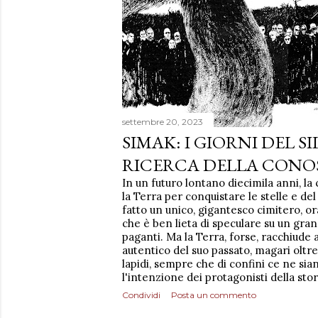
settembre 20, 2023
SIMAK: I GIORNI DEL S
RICERCA DELLA CONO
In un futuro lontano diecimila anni, l
la Terra per conquistare le stelle e de
fatto un unico, gigantesco cimitero, or
che è ben lieta di speculare su un gra
paganti. Ma la Terra, forse, racchiude
autentico del suo passato, magari oltre 
lapidi, sempre che di confini ce ne si
l'intenzione dei protagonisti della stor
Condividi
Posta un commento