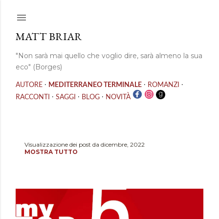
Passa ai contenuti principali
MATT BRIAR
"Non sarà mai quello che voglio dire, sarà almeno la sua
eco" (Borges)
·
·
·
AUTORE
MEDITERRANEO TERMINALE
ROMANZI
·
·
·
RACCONTI
SAGGI
BLOG
NOVITÀ
Visualizzazione dei post da dicembre, 2022
P
MOSTRA TUTTO
o
s
t