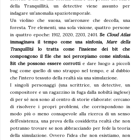
della Tranquillità, un detective viene assunto per
indagare un'anomalia spaziotemporale.
Un violino che suona, un'aeronave che decolla, una
foresta. Tre elementi, una sola visione, quattro persone
in quattro epoche: 1912, 2020, 2203, 2401.
Se
Cloud Atlas
immaginava il tempo come una sinfonia,
Mare della
Tranquillità
lo tratta come l'insieme dei bit che
compongono il file che noi percepiamo come sinfonia.
Bit che possono essere corrotti
e dare luogo a piccoli
bug come quello di uno strappo nel tempo, e al dubbio
che l'intero tessuto della realtà sia una simulazione.
I singoli personaggi (una scrittrice, un detective, un
compositore e un ragazzino in fuga dalla nobiltà inglese)
di per sé non sono al centro di storie elaborate: cercano
di risolvere i propri problemi, che corrispondono in
modo più o meno consapevole alla ricerca di un senso
dell'esistenza, una prova della cosiddetta realtà che non
potranno trovare se non abbracciando per fede la teoria
della simulazione. Ovvero l'idea che non esistiamo, non