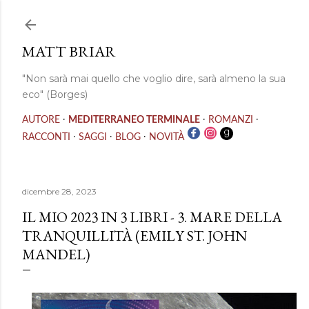
Passa ai contenuti principali
MATT BRIAR
"Non sarà mai quello che voglio dire, sarà almeno la sua
eco" (Borges)
·
·
·
AUTORE
MEDITERRANEO TERMINALE
ROMANZI
·
·
·
RACCONTI
SAGGI
BLOG
NOVITÀ
dicembre 28, 2023
IL MIO 2023 IN 3 LIBRI - 3. MARE DELLA
TRANQUILLITÀ (EMILY ST. JOHN
MANDEL)