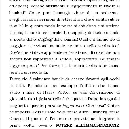
ed epoca). Perché altrimenti si leggerebbero le favole ai
bambini? Come può l’immaginazione di un sedicenne
svegliarsi con i sermoni di letteratura che è solita subire
in aula? In questo modo le porte si chiudono e si ottiene
la noia, la morte cerebrale. Lo zapping del telecomando
al posto dello
sfogling
delle pagine! Qual è il momento di
maggior recezione mentale se non quello scolastico?
Dov'è che si deve apprendere l'esistenza di cose che non
ancora non sappiamo? A scuola, soprattutto. Gli italiani
leggono poco? Per forza, tra le mura scolastiche siamo
fermi a un secolo fa.
Tutto ciò è talmente banale da essere davanti agli occhi
di tutti. Prendiamo per esempio l’effetto che hanno
avuto i libri di Harry Potter su una generazione di
giovani lettori. (Mia sorella è fra questi.) Dopo la saga del
maghetto, queste persone
leggeranno
. Che cosa? Chi se
ne importa. Forse Fabio Volo, forse Allen Ginsberg, forse
Omero. Il punto è l'emozione provata nel leggere la
prima volta, ovvero
POTERE ALL'IMMAGINAZIONE
.