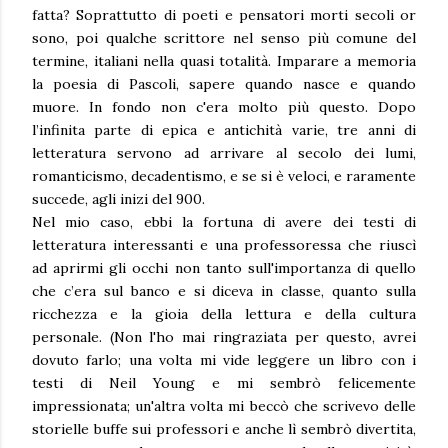
fatta? Soprattutto di poeti e pensatori morti secoli or
sono, poi qualche scrittore nel senso più comune del
termine, italiani nella quasi totalità. Imparare a memoria
la poesia di Pascoli, sapere quando nasce e quando
muore. In fondo non c'era molto più questo. Dopo
l’infinita parte di epica e antichità varie, tre anni di
letteratura servono ad arrivare al secolo dei lumi,
romanticismo, decadentismo, e se si è veloci, e raramente
succede, agli inizi del 900.
Nel mio caso, ebbi la fortuna di avere dei testi di
letteratura interessanti e una professoressa che riuscì
ad aprirmi gli occhi non tanto sull'importanza di quello
che c’era sul banco e si diceva in classe, quanto sulla
ricchezza e la gioia della lettura e della cultura
personale. (Non l'ho mai ringraziata per questo, avrei
dovuto farlo; una volta mi vide leggere un libro con i
testi di Neil Young e mi sembrò felicemente
impressionata; un'altra volta mi beccò che scrivevo delle
storielle buffe sui professori e anche lì sembrò divertita,