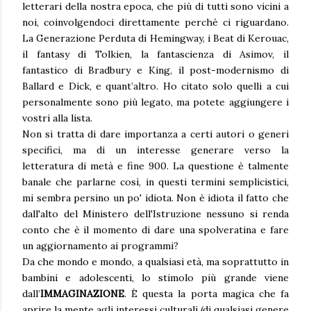
letterari della nostra epoca, che più di tutti sono vicini a
noi, coinvolgendoci direttamente perché ci riguardano.
La Generazione Perduta di Hemingway, i Beat di Kerouac,
il fantasy di Tolkien, la fantascienza di Asimov, il
fantastico di Bradbury e King, il post-modernismo di
Ballard e Dick, e quant’altro. Ho citato solo quelli a cui
personalmente sono più legato, ma potete aggiungere i
vostri alla lista.
Non si tratta di dare importanza a certi autori o generi
specifici, ma di un interesse generare verso la
letteratura di metà e fine 900. La questione è talmente
banale che parlarne così, in questi termini semplicistici,
mi sembra persino un po' idiota. Non è idiota il fatto che
dall'alto del Ministero dell'Istruzione nessuno si renda
conto che è il momento di dare una spolveratina e fare
un aggiornamento ai programmi?
Da che mondo e mondo, a qualsiasi età, ma soprattutto in
bambini e adolescenti, lo stimolo più grande viene
dall’
IMMAGINAZIONE
. È questa la porta magica che fa
aprire la mente agli interessi culturali (di qualsiasi genere