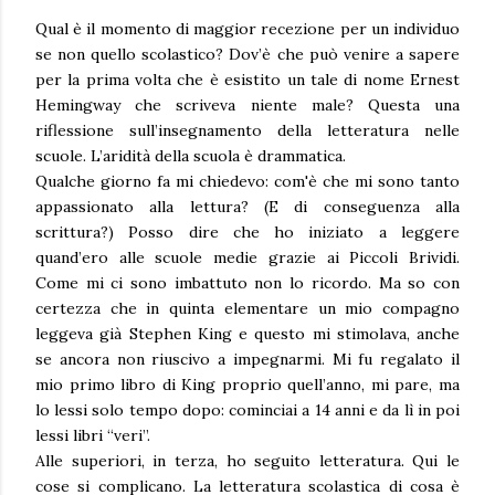
Qual è il momento di maggior recezione per un individuo
se non quello scolastico? Dov’è che può venire a sapere
per la prima volta che è esistito un tale di nome Ernest
Hemingway che scriveva niente male? Questa una
riflessione sull’insegnamento della letteratura nelle
scuole. L’aridità della scuola è drammatica.
Qualche giorno fa mi chiedevo: com'è che mi sono tanto
appassionato alla lettura? (E di conseguenza alla
scrittura?) Posso dire che ho iniziato a leggere
quand’ero alle scuole medie grazie ai Piccoli Brividi.
Come mi ci sono imbattuto non lo ricordo. Ma so con
certezza che in quinta elementare un mio compagno
leggeva già Stephen King e questo mi stimolava, anche
se ancora non riuscivo a impegnarmi. Mi fu regalato il
mio primo libro di King proprio quell’anno, mi pare, ma
lo lessi solo tempo dopo: cominciai a 14 anni e da lì in poi
lessi libri “veri”.
Alle superiori, in terza, ho seguito letteratura. Qui le
cose si complicano. La letteratura scolastica di cosa è