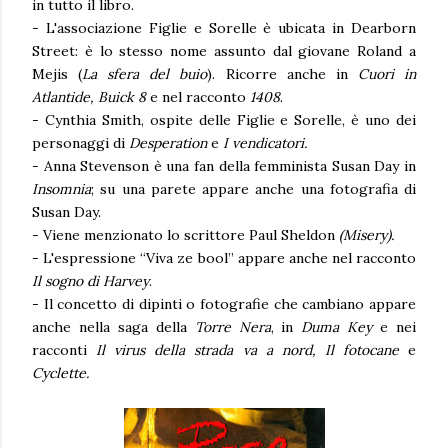
in tutto il libro.
- L'associazione Figlie e Sorelle è ubicata in Dearborn
Street: è lo stesso nome assunto dal giovane Roland a
Mejis (
La sfera del buio
). Ricorre anche in
Cuori in
Atlantide,
Buick 8
e nel racconto
1408
.
- Cynthia Smith, ospite delle Figlie e Sorelle, è uno dei
personaggi di
Desperation
e
I
vendicatori.
- Anna Stevenson è una fan della femminista Susan Day in
Insomnia
; su una parete appare anche una fotografia di
Susan Day.
- Viene menzionato lo scrittore Paul Sheldon
(Misery).
- L'espressione “Viva ze bool” appare anche nel racconto
Il sogno di Harvey
.
- Il concetto di dipinti o fotografie che cambiano appare
anche nella saga della
Torre Nera
, in
Duma Key
e nei
racconti
Il virus della strada va a nord,
Il fotocane
e
Cyclette.