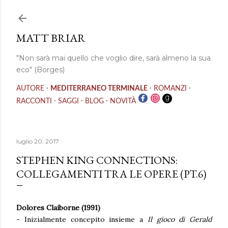
Passa ai contenuti principali
MATT BRIAR
"Non sarà mai quello che voglio dire, sarà almeno la sua
eco" (Borges)
·
·
·
AUTORE
MEDITERRANEO TERMINALE
ROMANZI
·
·
·
RACCONTI
SAGGI
BLOG
NOVITÀ
luglio 20, 2017
STEPHEN KING CONNECTIONS:
COLLEGAMENTI TRA LE OPERE (PT.6)
Dolores Claiborne (1991)
- Inizialmente concepito insieme a
Il gioco di Gerald