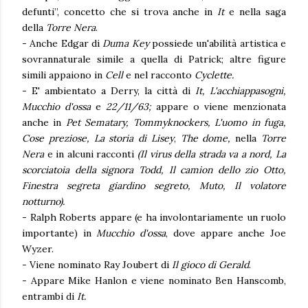
defunti”, concetto che si trova anche in
It
e nella saga
della
Torre Nera
.
- Anche Edgar di
Duma Key
possiede un'abilità artistica e
sovrannaturale simile a quella di Patrick; altre figure
simili appaiono in
Cell
e nel racconto
Cyclette.
- E' ambientato a Derry, la città di
It,
L'acchiappasogni,
Mucchio d'ossa
e
22/11/63;
appare o viene menzionata
anche in
Pet Sematary, Tommyknockers, L'uomo in fuga,
Cose preziose, La storia di Lisey
,
The dome,
nella
Torre
Nera
e in alcuni racconti
(Il virus della strada va a nord, La
scorciatoia della signora Todd, Il camion dello zio Otto,
Finestra segreta giardino segreto, Muto, Il volatore
notturno).
- Ralph Roberts appare (e ha involontariamente un ruolo
importante) in
Mucchio d'ossa
, dove appare anche Joe
Wyzer.
- Viene nominato Ray Joubert di
Il gioco di Gerald
.
- Appare Mike Hanlon e viene nominato Ben Hanscomb,
entrambi di
It.