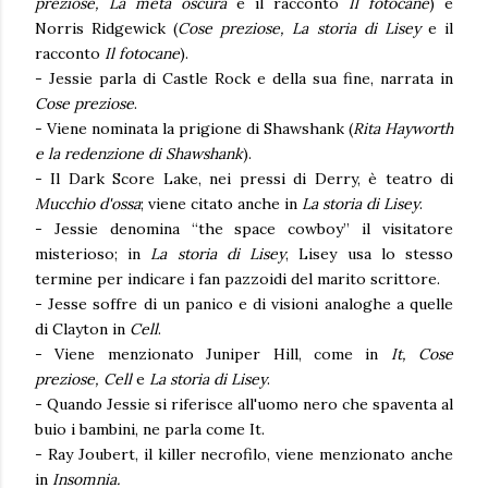
preziose, La metà oscura
e il racconto
Il fotocane
) e
Norris Ridgewick (
Cose preziose, La storia di Lisey
e il
racconto
Il fotocane
).
- Jessie parla di Castle Rock e della sua fine, narrata in
Cose preziose
.
- Viene nominata la prigione di Shawshank (
Rita Hayworth
e la redenzione di Shawshank
).
- Il Dark Score Lake, nei pressi di Derry, è teatro di
Mucchio d'ossa
; viene citato anche in
La storia di Lisey
.
- Jessie denomina “the space cowboy” il visitatore
misterioso; in
La storia di Lisey
, Lisey usa lo stesso
termine per indicare i fan pazzoidi del marito scrittore.
- Jesse soffre di un panico e di visioni analoghe a quelle
di Clayton in
Cell
.
- Viene menzionato Juniper Hill, come in
It, Cose
preziose, Cell
e
La storia di Lisey
.
- Quando Jessie si riferisce all'uomo nero che spaventa al
buio i bambini, ne parla come It.
- Ray Joubert, il killer necrofilo, viene menzionato anche
in
Insomnia.