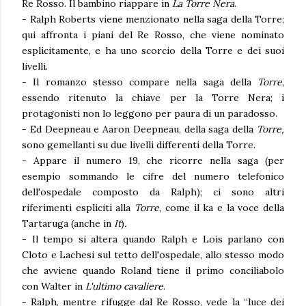
Re Rosso. Il bambino riappare in
La Torre Nera
.
- Ralph Roberts viene menzionato nella saga della Torre;
qui affronta i piani del Re Rosso, che viene nominato
esplicitamente, e ha uno scorcio della Torre e dei suoi
livelli.
- Il romanzo stesso compare nella saga della
Torre
,
essendo ritenuto la chiave per la Torre Nera; i
protagonisti non lo leggono per paura di un paradosso.
- Ed Deepneau e Aaron Deepneau, della saga della
Torre,
sono gemellanti su due livelli differenti della Torre.
- Appare il numero 19, che ricorre nella saga (per
esempio sommando le cifre del numero telefonico
dell'ospedale composto da Ralph); ci sono altri
riferimenti espliciti alla
Torre
, come il ka e la voce della
Tartaruga (anche in
It
)
.
- Il tempo si altera quando Ralph e Lois parlano con
Cloto e Lachesi sul tetto dell'ospedale, allo stesso modo
che avviene quando Roland tiene il primo conciliabolo
con Walter in
L'ultimo cavaliere
.
- Ralph, mentre rifugge dal Re Rosso, vede la “luce dei