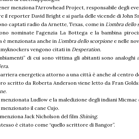
ner menziona l'Arrowhead Project, responsabile degli eve
e il reporter David Bright e si parla delle vicende di John S
no captati radio da Arnette, Texas, come in
L'ombra dello 
ono nominate l'agenzia La Bottega e la bambina piroci
a è menzionata anche in
L'ombra dello scorpione
e nelle no
mmyknockers vengono citati in
Desperation.
mbiamenti” di cui sono vittima gli abitanti sono analoghi
era.
arriera energetica attorno a una città è anche al centro d
bro scritto da Roberta Anderson viene letto da Fran Golds
one
.
 menzionata Ludlow e la maledizione degli indiani Micmac 
 menzionato il cane Cujo.
menziona Jack Nicholson del film
Shining.
stesso è citato come “quello scrittore di Bangor”.