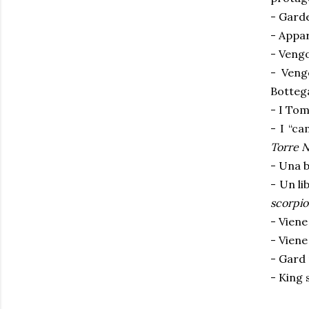
- Garde
- Appar
- Vengo
- Veng
Botteg
- I To
- I “ca
Torre N
- Una b
- Un li
scorpi
- Viene
- Viene
- Gard 
- King 