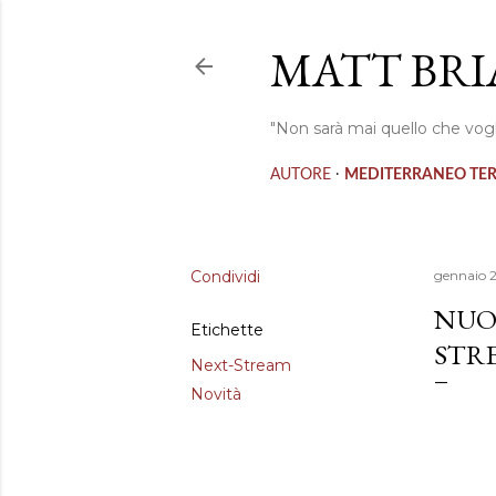
MATT BRI
"Non sarà mai quello che vogl
·
AUTORE
MEDITERRANEO TE
Condividi
gennaio 2
NUO
Etichette
STR
Next-Stream
Novità