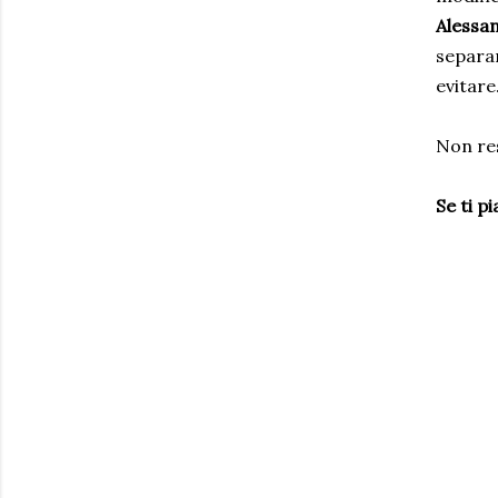
Alessa
separa
evitare.
Non res
Se ti pi