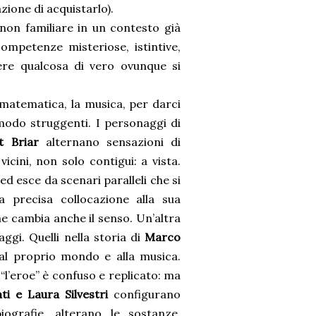
zione di acquistarlo).
l non familiare in un contesto già
mpetenze misteriose, istintive,
liere qualcosa di vero ovunque si
a matematica, la musica, per darci
 modo struggenti. I personaggi di
t Briar
alternano sensazioni di
vicini, non solo contigui: a vista.
ed esce da scenari paralleli che si
 precisa collocazione alla sua
e cambia anche il senso. Un’altra
gi. Quelli nella storia di
Marco
al proprio mondo e alla musica.
 “l’eroe” è confuso e replicato: ma
ti e Laura Silvestri
configurano
iografie, alterano le sostanze.