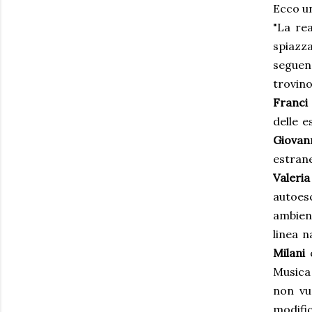
Ecco un
"La rea
spiazz
seguen
trovino
Franci
delle e
Giovan
estrane
Valeria
autoes
ambient
linea n
Milani
c
Musica
non vu
modifi