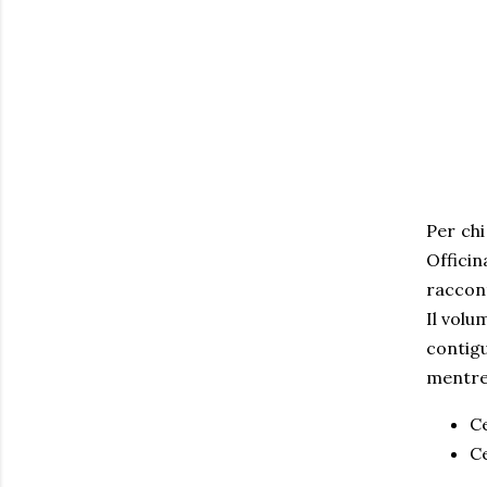
Per chi
Officin
raccont
Il volu
contigu
mentre 
C
C