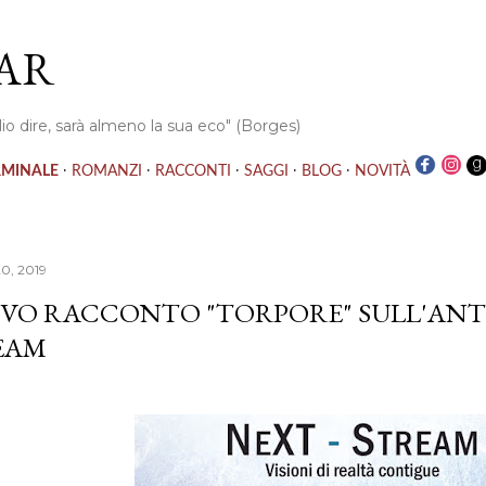
Passa ai contenuti principali
AR
io dire, sarà almeno la sua eco" (Borges)
·
·
·
·
·
RMINALE
ROMANZI
RACCONTI
SAGGI
BLOG
NOVITÀ
0, 2019
VO RACCONTO "TORPORE" SULL'ANT
EAM