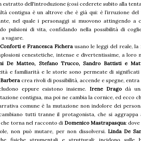
 estratto dell'introduzione (così cederete subito alla tenta
ltà contigua è un altrove che è già qui: è l’irruzione de
ante, nel quale i personaggi si muovono attingendo a co
do pulsioni di vita, confidando nella possibilità di cog
 a vagare.
 Conforti e Francesca Fichera
usano le leggi del reale, l
splosioni cenestetiche, intense e divertentissime, a loro
ni De Matteo, Stefano Trucco, Sandro Battisti e Mat
ità e familiarità e le storie sono permeate di significati 
 Barbera
crea rivoli di possibilità, accende e spegne, entra 
cludono eppure esistono insieme.
Irene Drago
dà una
azione contigua, ma poi ne cambia la cornice, ed ecco ch
arrativa comune è la mutazione non indolore dei personag
ambiano tutti tranne il protagonista, che si aggrappa 
 che torna nel racconto di
Domenico Mastrapasqua
: dove
ole, non può mutare, per non dissolversi.
Linda De San
che fisiche strumentali e strutturali: incidono sulle b